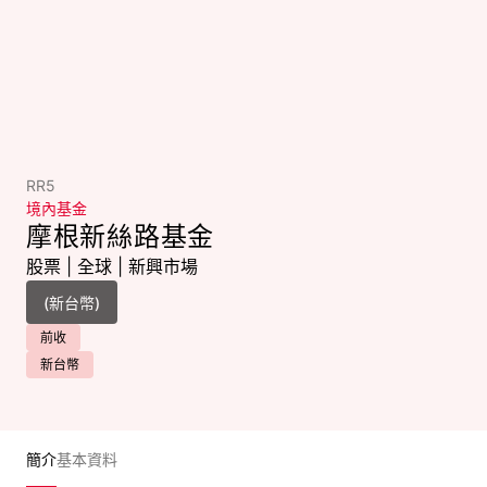
RR5
境內基金
摩根新絲路基金
股票
|
全球
|
新興市場
前收
新台幣
簡介
基本資料