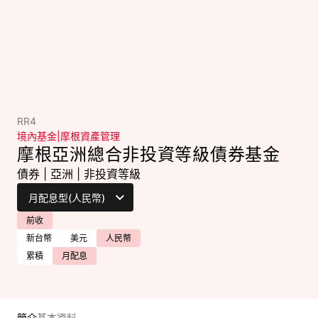
RR4
境內基金
|
摩根資產管理
摩根亞洲總合非投資等級債券基金
債券
|
亞洲
|
非投資等級
前收
新台幣
美元
人民幣
累積
月配息
簡介
基本資料