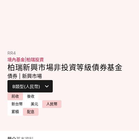
RR4
境內基金
|
柏瑞投資
柏瑞新興市場非投資等級債券基金
債券
|
新興市場
前收
後收
新台幣
美元
人民幣
累積
配息
簡介
基本資料