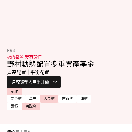
RR3
境內基金
|
野村投信
野村動態配置多重資產基金
資產配置
|
平衡配置
前收
新台幣
美元
人民幣
南非幣
澳幣
累積
月配息
簡介
基本資料