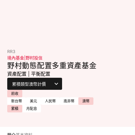
RR3
境內基金
|
野村投信
野村動態配置多重資產基金
資產配置
|
平衡配置
前收
新台幣
美元
人民幣
南非幣
澳幣
累積
月配息
簡介
基本資料