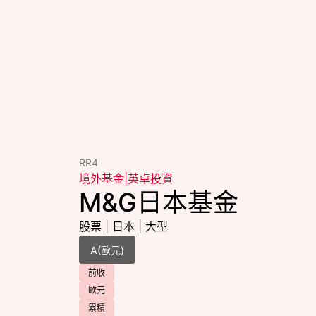
RR4
境外基金
|
英卓投資
M&G日本基金
股票
|
日本
|
大型
前收
歐元
累積