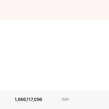
1,666,117,096
ISIN