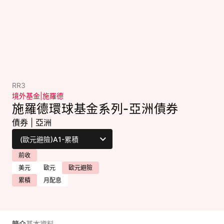
RR3
境外基金
|
施羅德
施羅德環球基金系列-亞洲債券
債券
|
亞洲
前收
美元
歐元
歐元避險
累積
月配息
簡介
基本資料