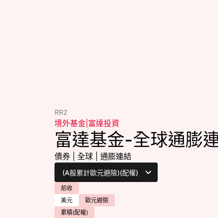
RR2
境外基金
|
富達投資
富達基金-全球通膨
債券
|
全球
|
通膨連結
前收
美元
歐元避險
累積(配權)