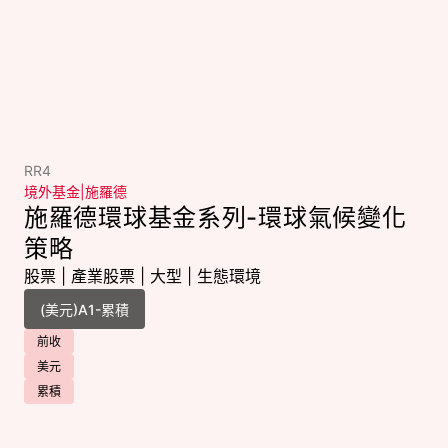
RR4
境外基金
|
施羅德
施羅德環球基金系列-環球氣候變化
策略
股票
|
產業股票
|
大型
|
生態環境
前收
美元
累積