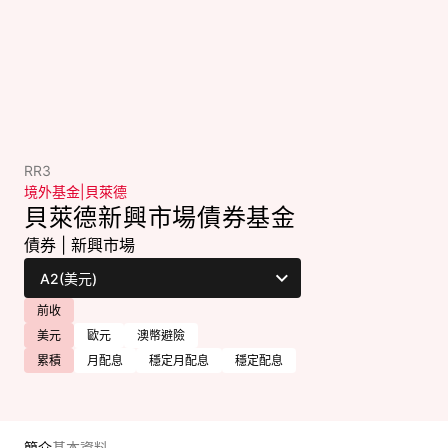
RR3
境外基金
|
貝萊德
貝萊德新興市場債券基金
債券
|
新興市場
前收
美元
歐元
澳幣避險
累積
月配息
穩定月配息
穩定配息
簡介
基本資料