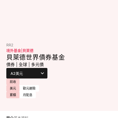
RR2
境外基金
|
貝萊德
貝萊德世界債券基金
債券
|
全球
|
多元債
前收
美元
歐元避險
累積
月配息
簡介
基本資料