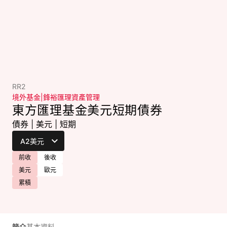
RR2
境外基金
|
鋒裕匯理資產管理
東方匯理基金美元短期債券
債券
|
美元
|
短期
前收
後收
美元
歐元
累積
簡介
基本資料