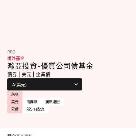
RR2
境外基金
瀚亞投資-優質公司債基金
債券
|
美元
|
企業債
前收
美元
南非幣
澳幣避險
累積
穩定月配息
簡介
基本資料