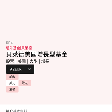
RR4
境外基金
|
貝萊德
貝萊德美國增長型基金
股票
|
美國
|
大型
|
增長
前收
美元
歐元
累積
簡介
基本資料