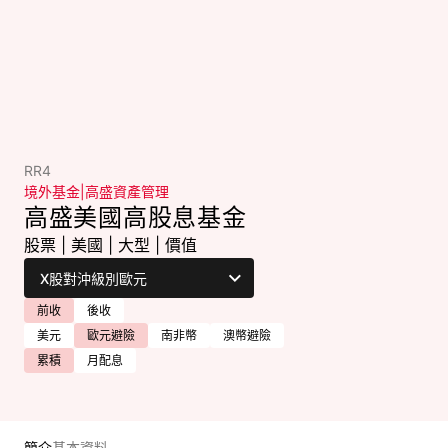
RR4
境外基金
|
高盛資產管理
高盛美國高股息基金
股票
|
美國
|
大型
|
價值
前收
後收
美元
歐元避險
南非幣
澳幣避險
累積
月配息
簡介
基本資料