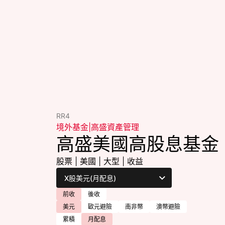
RR4
境外基金
|
高盛資產管理
高盛美國高股息基金
股票
|
美國
|
大型
|
收益
前收
後收
美元
歐元避險
南非幣
澳幣避險
累積
月配息