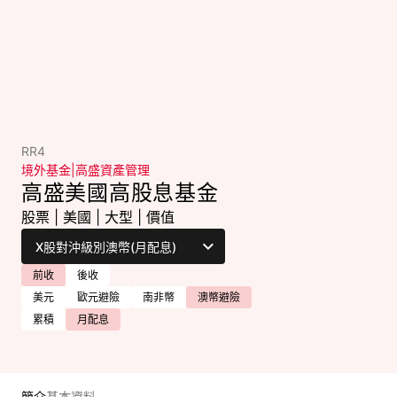
RR4
境外基金
|
高盛資產管理
高盛美國高股息基金
股票
|
美國
|
大型
|
價值
前收
後收
美元
歐元避險
南非幣
澳幣避險
累積
月配息
簡介
基本資料