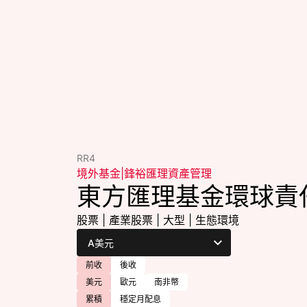
RR4
境外基金
|
鋒裕匯理資產管理
東方匯理基金環球責
股票
|
產業股票
|
大型
|
生態環境
前收
後收
美元
歐元
南非幣
累積
穩定月配息