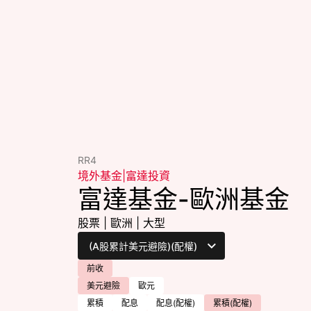
RR4
境外基金
|
富達投資
富達基金-歐洲基金
股票
|
歐洲
|
大型
前收
美元避險
歐元
累積
配息
配息(配權)
累積(配權)