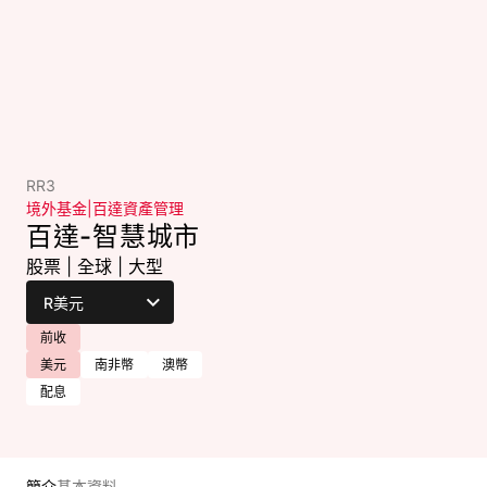
RR3
境外基金
|
百達資產管理
百達-智慧城市
股票
|
全球
|
大型
前收
美元
南非幣
澳幣
配息
簡介
基本資料