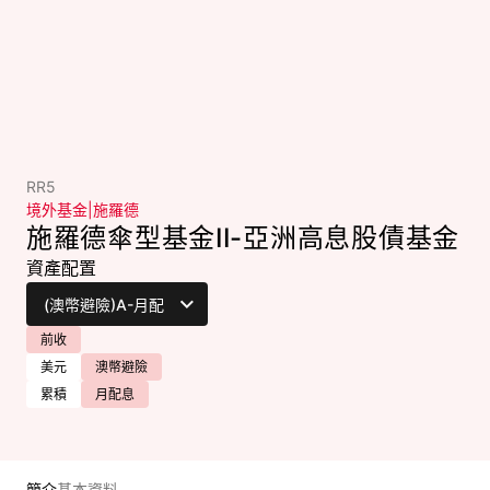
RR5
境外基金
|
施羅德
施羅德傘型基金II-亞洲高息股債基金
資產配置
前收
美元
澳幣避險
累積
月配息
簡介
基本資料