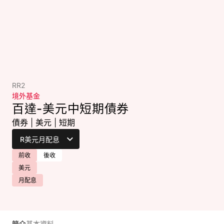
RR2
境外基金
百達-美元中短期債券
債券
|
美元
|
短期
前收
後收
美元
月配息
簡介
基本資料