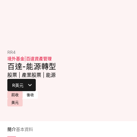
RR4
境外基金
|
百達資產管理
百達-能源轉型
股票
|
產業股票
|
能源
前收
後收
美元
簡介
基本資料