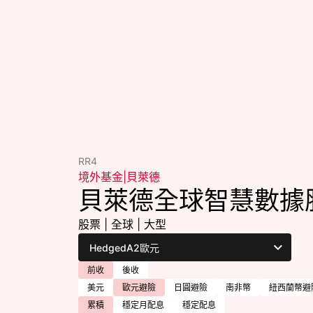
RR4
境外基金
|
貝萊德
貝萊德全球智慧數據
股票
|
全球
|
大型
前收
後收
美元
歐元避險
日圓避險
南非幣
紐西蘭幣避
累積
穩定月配息
穩定配息