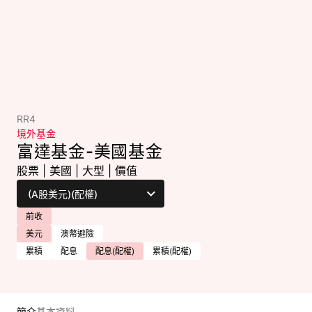
RR4
境外基金
富達基金-美國基金
股票
|
美國
|
大型
|
價值
前收
美元
澳幣避險
累積
配息
配息(配權)
累積(配權)
簡介
基本資料