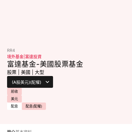
RR4
境外基金
|
富達投資
富達基金-美國股票基金
股票
|
美國
|
大型
前收
美元
配息
配息(配權)
簡介
基本資料