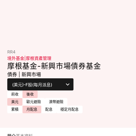
RR4
境外基金
|
摩根資產管理
摩根基金-新興市場債券基金
債券
|
新興市場
前收
後收
美元
歐元避險
澳幣避險
累積
月配息
配息
穩定月配息
簡介
基本資料