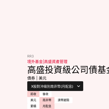
RR3
境外基金
|
高盛資產管理
高盛投資級公司債基
債券
|
美元
前收
後收
美元
南非幣
澳幣避險
累積
月配息