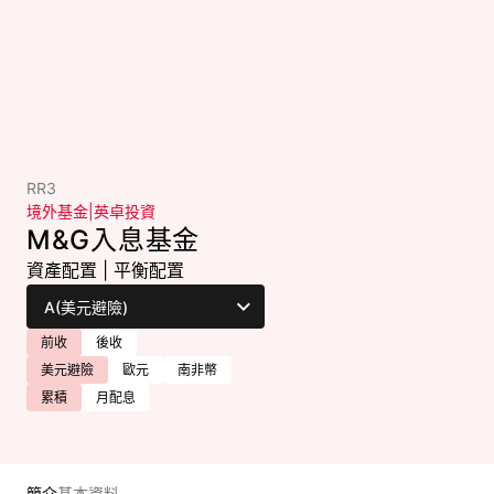
RR3
境外基金
|
英卓投資
M&G入息基金
資產配置
|
平衡配置
前收
後收
美元避險
歐元
南非幣
累積
月配息
簡介
基本資料