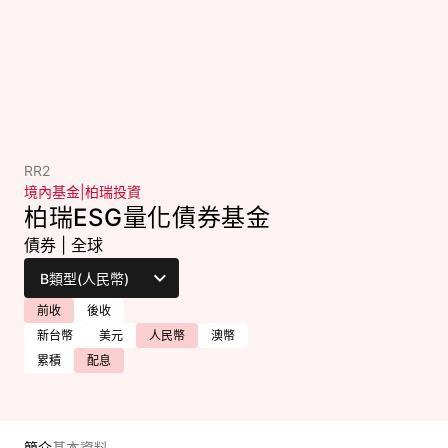
RR2
境內基金
|
柏瑞投資
柏瑞ESG量化債券基金
債券
|
全球
前收
後收
新台幣
美元
人民幣
澳幣
累積
配息
簡介
基本資料