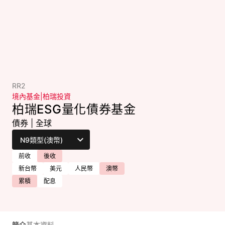
RR2
境內基金
|
柏瑞投資
柏瑞ESG量化債券基金
債券
|
全球
前收
後收
新台幣
美元
人民幣
澳幣
累積
配息
簡介
基本資料