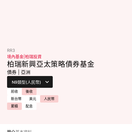
RR3
境內基金
|
柏瑞投資
柏瑞新興亞太策略債券基金
債券
|
亞洲
前收
後收
新台幣
美元
人民幣
累積
配息
簡介
基本資料