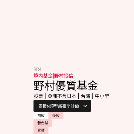
RR4
境內基金
|
野村投信
野村優質基金
股票
|
亞洲不含日本
|
台灣
|
中小型
前收
後收
新台幣
累積