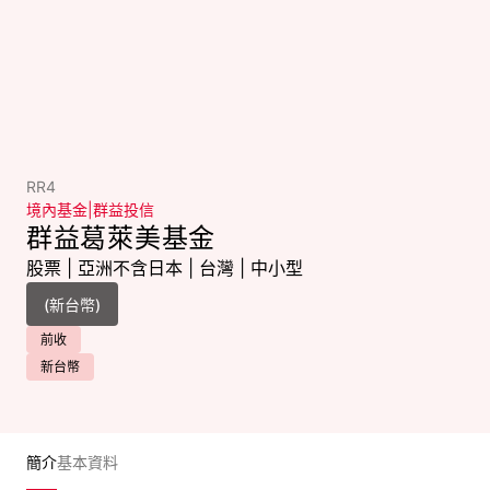
RR4
境內基金
|
群益投信
群益葛萊美基金
股票
|
亞洲不含日本
|
台灣
|
中小型
前收
新台幣
簡介
基本資料