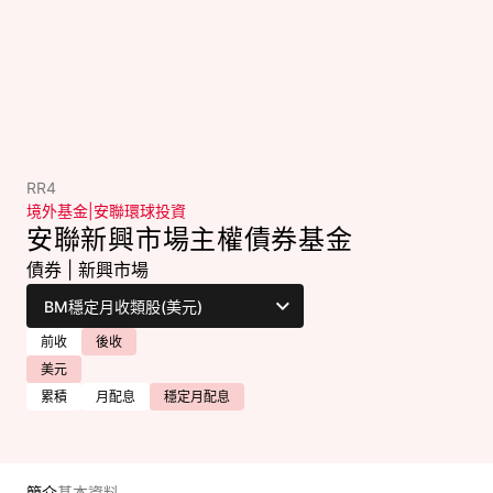
RR4
境外基金
|
安聯環球投資
安聯新興市場主權債券基金
債券
|
新興市場
前收
後收
美元
累積
月配息
穩定月配息
簡介
基本資料