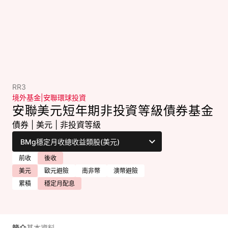
RR3
境外基金
|
安聯環球投資
安聯美元短年期非投資等級債券基金
債券
|
美元
|
非投資等級
前收
後收
美元
歐元避險
南非幣
澳幣避險
累積
穩定月配息
簡介
基本資料