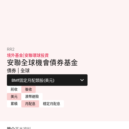
RR2
境外基金
|
安聯環球投資
安聯全球機會債券基金
債券
|
全球
前收
後收
美元
澳幣避險
累積
月配息
穩定月配息
簡介
基本資料