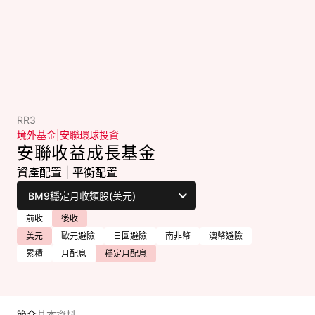
RR3
境外基金
|
安聯環球投資
安聯收益成長基金
資產配置
|
平衡配置
前收
後收
美元
歐元避險
日圓避險
南非幣
澳幣避險
累積
月配息
穩定月配息
簡介
基本資料