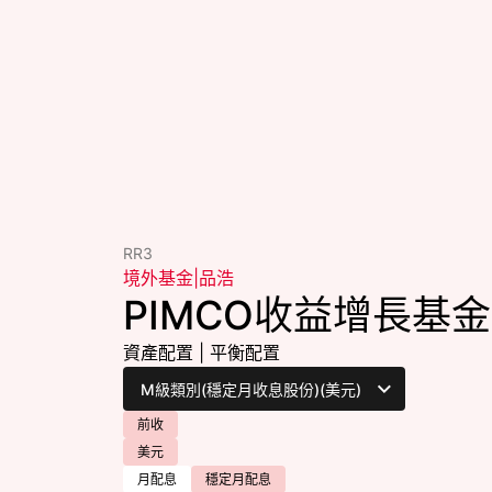
RR3
境外基金
|
品浩
PIMCO收益增長基金
資產配置
|
平衡配置
前收
美元
月配息
穩定月配息