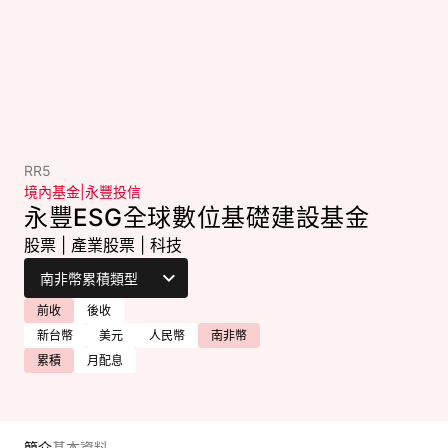
RR5
境內基金
|
永豐投信
永豐ESG全球數位基礎建設基金
股票
|
產業股票
|
科技
前收
後收
新台幣
美元
人民幣
南非幣
累積
月配息
簡介
基本資料