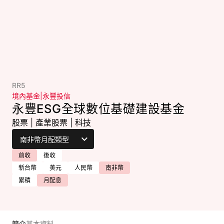
RR5
境內基金
|
永豐投信
永豐ESG全球數位基礎建設基金
股票
|
產業股票
|
科技
前收
後收
新台幣
美元
人民幣
南非幣
累積
月配息
簡介
基本資料