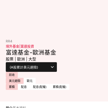
RR4
境外基金
|
富達投資
富達基金-歐洲基金
股票
|
歐洲
|
大型
前收
美元避險
歐元
累積
配息
配息(配權)
累積(配權)
簡介
基本資料