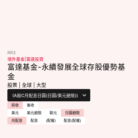
RR3
境外基金
|
富達投資
富達基金-永續發展全球存股優勢基
金
股票
|
全球
|
大型
前收
後收
美元
美元避險
歐元
日圓避險
月配息
配息
(配權)
配息(配權)