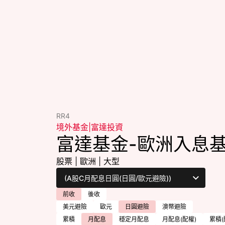
RR4
境外基金
|
富達投資
富達基金-歐洲入息
股票
|
歐洲
|
大型
前收
後收
美元避險
歐元
日圓避險
澳幣避險
累積
月配息
穩定月配息
月配息(配權)
累積(