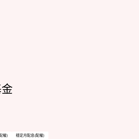
基金
配權)
穩定月配息(配權)