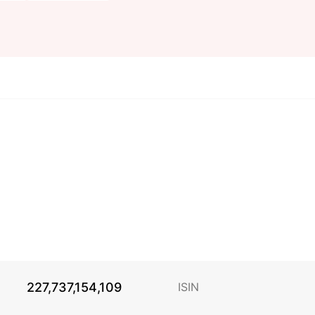
227,737,154,109
ISIN