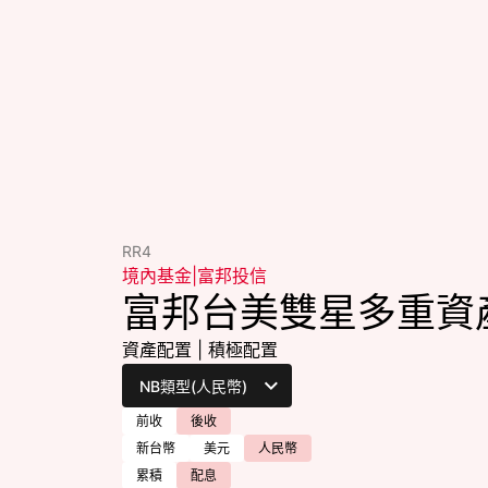
RR4
境內基金
|
富邦投信
富邦台美雙星多重資
資產配置
|
積極配置
前收
後收
新台幣
美元
人民幣
累積
配息