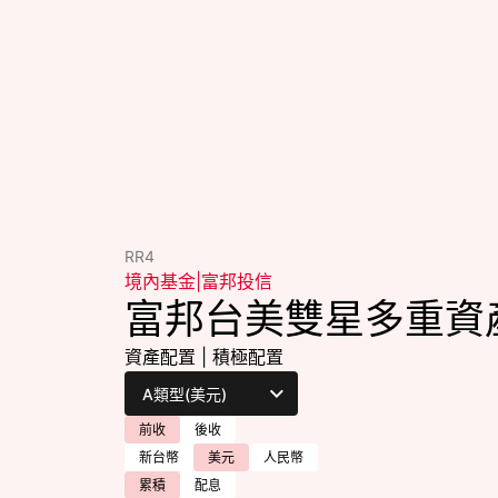
RR4
境內基金
|
富邦投信
富邦台美雙星多重資
資產配置
|
積極配置
前收
後收
新台幣
美元
人民幣
累積
配息