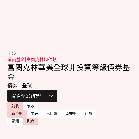
RR3
境內基金
|
富蘭克林坦伯頓
富蘭克林華美全球非投資等級債券基
金
債券
|
全球
前收
後收
新台幣
美元
人民幣
南非幣
澳幣
累積
配息