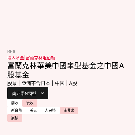
RR6
境內基金
|
富蘭克林坦伯頓
富蘭克林華美中國傘型基金之中國A
股基金
股票
|
亞洲不含日本
|
中國
|
A股
前收
後收
新台幣
美元
人民幣
南非幣
累積