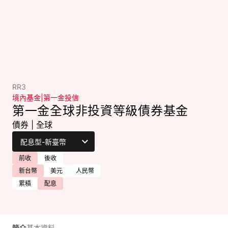
RR3
境內基金
|
第一金投信
第一金全球非投資等級債券基金
債券
|
全球
前收
後收
新台幣
美元
人民幣
累積
配息
簡介
基本資料