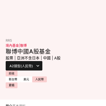
RR5
境內基金
|
聯博
聯博中國A股基金
股票
|
亞洲不含日本
|
中國
|
A股
前收
新台幣
美元
人民幣
累積
簡介
基本資料